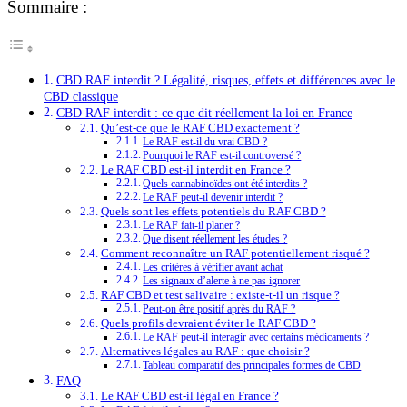
Sommaire :
CBD RAF interdit ? Légalité, risques, effets et différences avec le
CBD classique
CBD RAF interdit : ce que dit réellement la loi en France
Qu’est-ce que le RAF CBD exactement ?
Le RAF est-il du vrai CBD ?
Pourquoi le RAF est-il controversé ?
Le RAF CBD est-il interdit en France ?
Quels cannabinoïdes ont été interdits ?
Le RAF peut-il devenir interdit ?
Quels sont les effets potentiels du RAF CBD ?
Le RAF fait-il planer ?
Que disent réellement les études ?
Comment reconnaître un RAF potentiellement risqué ?
Les critères à vérifier avant achat
Les signaux d’alerte à ne pas ignorer
RAF CBD et test salivaire : existe-t-il un risque ?
Peut-on être positif après du RAF ?
Quels profils devraient éviter le RAF CBD ?
Le RAF peut-il interagir avec certains médicaments ?
Alternatives légales au RAF : que choisir ?
Tableau comparatif des principales formes de CBD
FAQ
Le RAF CBD est-il légal en France ?