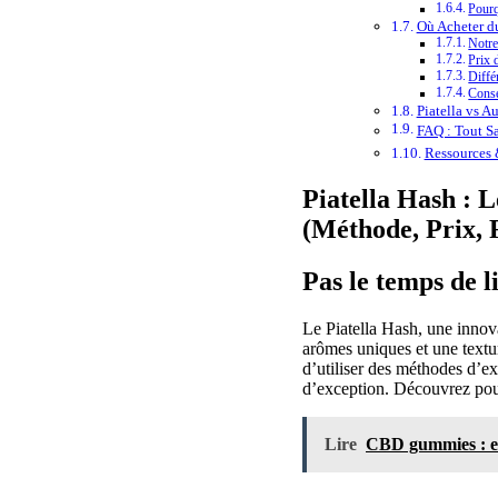
Pourq
Où Acheter du
Notre
Prix 
Diffé
Conse
Piatella vs A
FAQ : Tout Sa
Ressources 
Piatella Hash : 
(Méthode, Prix, 
Pas le temps de l
Le Piatella Hash, une innov
arômes uniques et une textur
d’utiliser des méthodes d’ex
d’exception. Découvrez pour
Lire
CBD gummies : ef