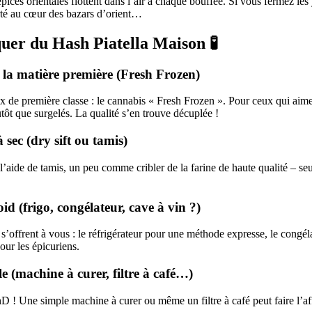
 épices orientales flottent dans l’air à chaque bouffée. Si vous fermez le
rté au cœur des bazars d’orient…
er du Hash Piatella Maison 🧪
e la matière première (Fresh Frozen)
de première classe : le cannabis « Fresh Frozen ». Pour ceux qui aime
utôt que surgelés. La qualité s’en trouve décuplée !
 sec (dry sift ou tamis)
à l’aide de tamis, un peu comme cribler de la farine de haute qualité – se
id (frigo, congélateur, cave à vin ?)
s s’offrent à vous : le réfrigérateur pour une méthode expresse, le congé
pour les épicuriens.
le (machine à curer, filtre à café…)
 ! Une simple machine à curer ou même un filtre à café peut faire l’a