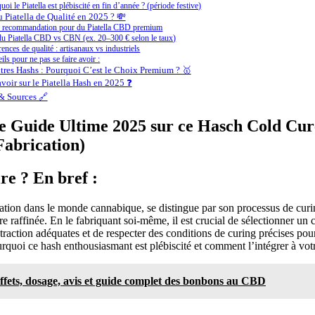
uoi le Piatella est plébiscité en fin d’année ? (période festive)
 Piatella de Qualité en 2025 ? 💸
 recommandation pour du Piatella CBD premium
du Piatella CBD vs CBN (ex. 20–300 € selon le taux)
rences de qualité : artisanaux vs industriels
ils pour ne pas se faire avoir :
utres Hashs : Pourquoi C’est le Choix Premium ? 🥇
voir sur le Piatella Hash en 2025 ❓
& Sources 🔗
Le Guide Ultime 2025 sur ce Hasch Cold Cu
Fabrication)
ire ? En bref :
ation dans le monde cannabique, se distingue par son processus de curin
e raffinée. En le fabriquant soi-même, il est crucial de sélectionner un 
traction adéquates et de respecter des conditions de curing précises pou
quoi ce hash enthousiasmant est plébiscité et comment l’intégrer à vo
fets, dosage, avis et guide complet des bonbons au CBD