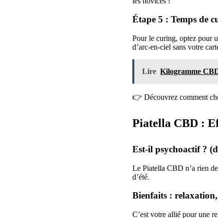
les novices !
Étape 5 : Temps de c
Pour le curing, optez pour 
d’arc-en-ciel sans votre cart
Lire
Kilogramme CBD :
👉 Découvrez comment cho
Piatella CBD : Ef
Est-il psychoactif ?
Le Piatella CBD n’a rien de
d’été.
Bienfaits : relaxation
C’est votre allié pour une r