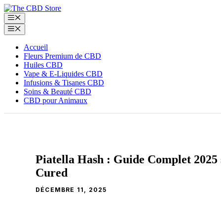
Aller
au
Menu
contenu
Menu
Accueil
Fleurs Premium de CBD
Huiles CBD
Vape & E‑Liquides CBD
Infusions & Tisanes CBD
Soins & Beauté CBD
CBD pour Animaux
Piatella Hash : Guide Complet 2025 
Cured
DÉCEMBRE 11, 2025