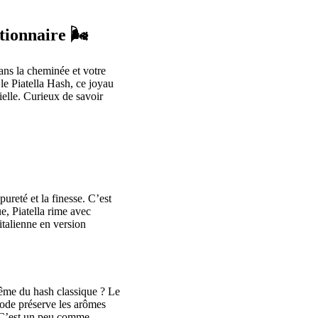
ionnaire 🌬️
ans la cheminée et votre
 le Piatella Hash, ce joyau
ielle. Curieux de savoir
pureté et la finesse. C’est
ue, Piatella rime avec
italienne en version
 même du hash classique ? Le
hode préserve les arômes
. C’est un peu comme