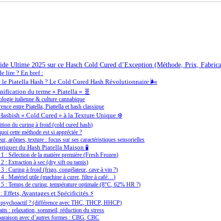
uide Ultime 2025 sur ce Hasch Cold Cured d’Exception (Méthode, Prix, Fabrica
e lire ? En bref :
 le Piatella Hash ? Le Cold Cured Hash Révolutionnaire 🌬️
nification du terme « Piatella » 🧬
logie italienne & culture cannabique
ence entre Piatella, Piattella et hash classique
 Hashish « Cold Cured » à la Texture Unique ❄️
ition du curing à froid (cold cured hash)
uoi cette méthode est si appréciée ?
ur, arômes, texture : focus sur ses caractéristiques sensorielles
iquer du Hash Piatella Maison 🧪
 1 : Sélection de la matière première (Fresh Frozen)
 2 : Extraction à sec (dry sift ou tamis)
 3 : Curing à froid (frigo, congélateur, cave à vin ?)
 4 : Matériel utile (machine à curer, filtre à café…)
 5 : Temps de curing, température optimale (8°C, 62% HR ?)
: Effets, Avantages et Spécificités ⚡
l psychoactif ? (différence avec THC, THCP, HHCP)
aits : relaxation, sommeil, réduction du stress
raison avec d’autres formes : CBG, CBC