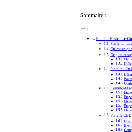
Sommaire :
Piatella Hash : Le G
Pas le temps d
Qu’est-ce que
Origine et sig
Étymo
Différ
Piatella : Un
Défin
Pourq
Coule
Comment Fabr
Étape
Étape
Étape
Étape
Étape
Piatella CBD 
Est-i
Bienf
Compa