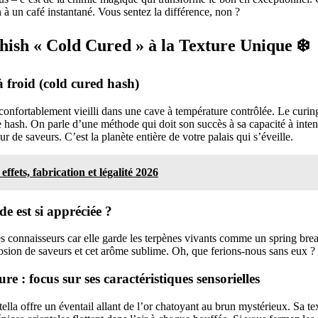
 à un café instantané. Vous sentez la différence, non ?
shish « Cold Cured » à la Texture Unique ❄️
à froid (cold cured hash)
confortablement vieilli dans une cave à température contrôlée. Le curing 
hash. On parle d’une méthode qui doit son succès à sa capacité à intensi
ur de saveurs. C’est la planète entière de votre palais qui s’éveille.
 effets, fabrication et légalité 2026
e est si appréciée ?
s connaisseurs car elle garde les terpènes vivants comme un spring brea
osion de saveurs et cet arôme sublime. Oh, que ferions-nous sans eux ?
re : focus sur ses caractéristiques sensorielles
tella offre un éventail allant de l’or chatoyant au brun mystérieux. Sa te