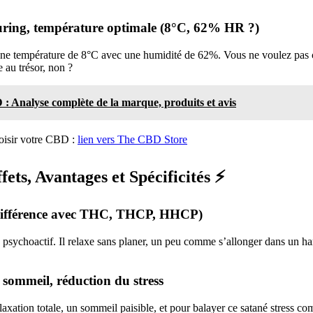
uring, température optimale (8°C, 62% HR ?)
une température de 8°C avec une humidité de 62%. Vous ne voulez pas co
e au trésor, non ?
 Analyse complète de la marque, produits et avis
isir votre CBD :
lien vers The CBD Store
fets, Avantages et Spécificités ⚡
 (différence avec THC, THCP, HHCP)
 psychoactif. Il relaxe sans planer, un peu comme s’allonger dans un h
, sommeil, réduction du stress
elaxation totale, un sommeil paisible, et pour balayer ce satané stress 