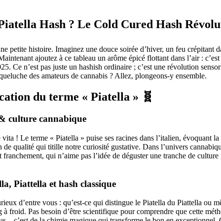
 Piatella Hash ? Le Cold Cured Hash Révolut
e petite histoire. Imaginez une douce soirée d’hiver, un feu crépitant d
Maintenant ajoutez à ce tableau un arôme épicé flottant dans l’air : c’est
. Ce n’est pas juste un hashish ordinaire ; c’est une révolution sensor
oqueluche des amateurs de cannabis ? Allez, plongeons-y ensemble.
ication du terme « Piatella » 🧬
 & culture cannabique
e vita ! Le terme « Piatella » puise ses racines dans l’italien, évoquant la 
on de qualité qui titille notre curiosité gustative. Dans l’univers cannabiq
Et franchement, qui n’aime pas l’idée de déguster une tranche de culture 
la, Piattella et hash classique
rieux d’entre vous : qu’est-ce qui distingue le Piatella du Piattella ou
g à froid. Pas besoin d’être scientifique pour comprendre que cette mét
s – c’est de la chimie magique qui transforme le bon en exceptionnel