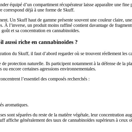
nder équipé d’un compartiment récupérateur laisse apparaître une fine
dre correspond déjà à une forme de Skuff.
tement. Un Skuff haut de gamme présente souvent une couleur claire, un
s. À l’inverse, un produit moins raffiné contient davantage de fragment
 goût et sa concentration en cannabinoïdes.
il aussi riche en cannabinoïdes ?
tion du Skuff, il faut d’abord regarder où se trouvent réellement les c
 de protection naturelle. Ils participent notamment à la défense de la pla
ts ou encore certaines agressions environnementales.
oncentrent l’essentiel des composés recherchés :
s aromatiques.
es sont séparées du reste de la matière végétale, leur concentration au
Skuff affiche généralement des taux de cannabinoïdes supérieurs à ceux o