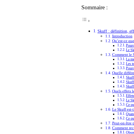
Sommaire :
Skuff : définition, ef
Introduction
Qu’est-ce que
Pourq
Le Sk
Comment le Sk
La mé
Les t
Pourq
Quelle différ
Skuff
Skuff
Skuff
Quels effets 
Effet
Le Sk
Ce qu
Le Skuff est-i
Quand
Ce qu
Peut-on être 
Comment reco
Obser