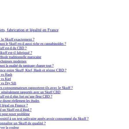
fets, fabrication et légalité en France
 le Skuff exactement ?
uoi le Skuff est-il aussi riche en cannabinoïdes ?
uff est-il du CBD ?
uff est-il fabriqué ?
thode traditionnelle marocaine
echniques modernes
uoi la qualité du tamisage change tout ?
ence entre Skuff, Kief, Hash et résine CBD ?
 vs Hash
 vs Kief
 vs Dry Sift
les consommateurs rapportent-ils avec le Skuff ?
s généralement rapportés avec un Skuff CBD
uff est-il plus fort qu’une fleur CBD ?
e disent réellement les études
l légal en France ?
 un Skuff est-il légal ?
i peut poser problème
positif à un test salivaire après avoir consommé du Skuff ?
nnaître un Skuff de qualité ?
ver la couleur