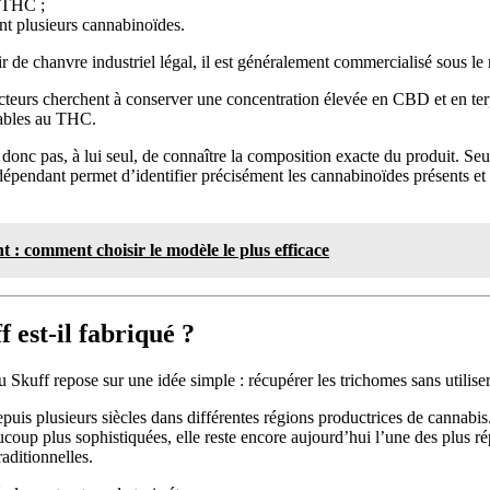
n THC ;
nt plusieurs cannabinoïdes.
tir de chanvre industriel légal, il est généralement commercialisé sous
cteurs cherchent à conserver une concentration élevée en CBD et en terp
cables au THC.
onc pas, à lui seul, de connaître la composition exacte du produit. Seul
ndépendant permet d’identifier précisément les cannabinoïdes présents et
 : comment choisir le modèle le plus efficace
 est-il fabriqué ?
u Skuff repose sur une idée simple : récupérer les trichomes sans utilise
epuis plusieurs siècles dans différentes régions productrices de cannabis
ucoup plus sophistiquées, elle reste encore aujourd’hui l’une des plus 
raditionnelles.