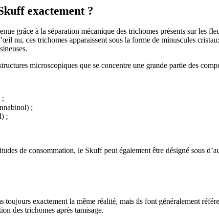
 Skuff exactement ?
nue grâce à la séparation mécanique des trichomes présents sur les fleur
œil nu, ces trichomes apparaissent sous la forme de minuscules cristaux
ésineuses.
structures microscopiques que se concentre une grande partie des compos
 ;
nnabinol) ;
) ;
bitudes de consommation, le Skuff peut également être désigné sous d’aut
 toujours exactement la même réalité, mais ils font généralement référe
tion des trichomes après tamisage.