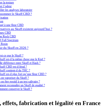
er la texture
ier l’odeur
ôler les analyses laboratoire
sommer le Skuff CBD ?
isation
ion
gé à une fleur CBD
rnatives au Skuff existent aujourd’hui ?
ines CBD
n Rock CBD
 Full Spectrum
e Rosin
sir du Skuff en 2026 ?
st-ce que le Skuff ?
kuff est-il la même chose que le Kief ?
le différence entre Skuff et Hash ?
kuff CBD est-il légal ?
kuff contient-il du THC ?
kuff est-il plus fort qu’une fleur CBD ?
-on vaporiser du Skuff ?
-on être positif à un test salivaire ?
ent reconnaître un Skuff de qualité ?
mment conserver le Skuff ?
, effets, fabrication et légalité en France