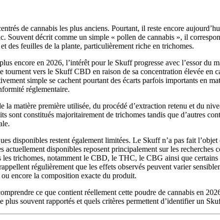
centrés de cannabis les plus anciens. Pourtant, il reste encore aujourd’hu
c. Souvent décrit comme un simple « pollen de cannabis », il correspon
et des feuilles de la plante, particulièrement riche en trichomes.
plus encore en 2026, l’intérêt pour le Skuff progresse avec l’essor du
tournent vers le Skuff CBD en raison de sa concentration élevée en ca
ivement simple se cachent pourtant des écarts parfois importants en mati
formité réglementaire.
e la matière première utilisée, du procédé d’extraction retenu et du nivea
ts sont constitués majoritairement de trichomes tandis que d’autres con
ale.
ues disponibles restent également limitées. Le Skuff n’a pas fait l’objet
 actuellement disponibles reposent principalement sur les recherches 
s les trichomes, notamment le CBD, le THC, le CBG ainsi que certains
pellent régulièrement que les effets observés peuvent varier sensibleme
ou encore la composition exacte du produit.
omprendre ce que contient réellement cette poudre de cannabis en 2026
le plus souvent rapportés et quels critères permettent d’identifier un Skuf