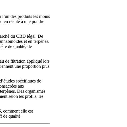
i l’un des produits les moins
d en réalité à une poudre
 marché du CBD légal. De
nnabinoïdes et en terpènes.
ère de qualité, de
u de filtration appliqué lors
tiennent une proportion plus
 d’études spécifiques de
consacrées aux
 terpènes. Des organismes
nt selon les profils, les
, comment elle est
f de qualité.