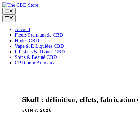
Aller
au
Menu
contenu
Menu
Accueil
Fleurs Premium de CBD
Huiles CBD
Vape & E‑Liquides CBD
Infusions & Tisanes CBD
Soins & Beauté CBD
CBD pour Animaux
Skuff : définition, effets, fabrication
JUIN 7, 2026