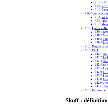
Vérifi
Vérif
Contr
Comment con
Vapor
Infus
Mélan
Quelles alte
Rés
Moo
CBD
Liv
Faut-il choi
FAQ
Qu’e
Le S
Quel
Le S
Le S
Le S
Peut
Peut
Comm
Co
En résumé
Skuff : définition