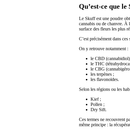
Qu’est-ce que le
Le Skuff est une poudre obte
cannabis ou de chanvre. À l’
surface des fleurs les plus r
C’est précisément dans ces 
On y retrouve notamment :
le CBD (cannabidiol)
le THC (tétrahydroca
le CBG (cannabigérol
les terpènes ;
les flavonoïdes.
Selon les régions ou les ha
Kief ;
Pollen ;
Dry Sift.
Ces termes ne recouvrent pas
même principe : la récupéra