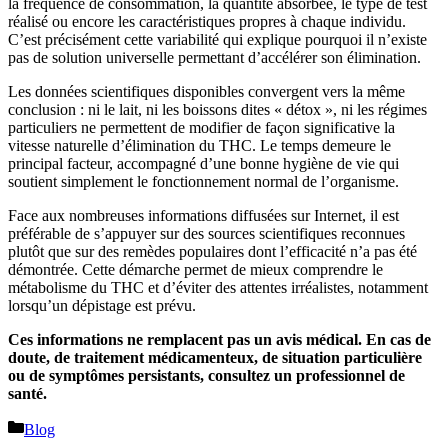
la fréquence de consommation, la quantité absorbée, le type de test
réalisé ou encore les caractéristiques propres à chaque individu.
C’est précisément cette variabilité qui explique pourquoi il n’existe
pas de solution universelle permettant d’accélérer son élimination.
Les données scientifiques disponibles convergent vers la même
conclusion : ni le lait, ni les boissons dites « détox », ni les régimes
particuliers ne permettent de modifier de façon significative la
vitesse naturelle d’élimination du THC. Le temps demeure le
principal facteur, accompagné d’une bonne hygiène de vie qui
soutient simplement le fonctionnement normal de l’organisme.
Face aux nombreuses informations diffusées sur Internet, il est
préférable de s’appuyer sur des sources scientifiques reconnues
plutôt que sur des remèdes populaires dont l’efficacité n’a pas été
démontrée. Cette démarche permet de mieux comprendre le
métabolisme du THC et d’éviter des attentes irréalistes, notamment
lorsqu’un dépistage est prévu.
Ces informations ne remplacent pas un avis médical. En cas de
doute, de traitement médicamenteux, de situation particulière
ou de symptômes persistants, consultez un professionnel de
santé.
Catégories
Blog