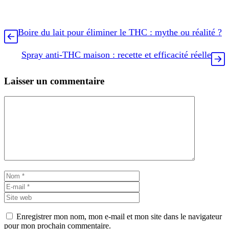
Boire du lait pour éliminer le THC : mythe ou réalité ?
Spray anti-THC maison : recette et efficacité réelle
Laisser un commentaire
Commentaire
Nom
E-
mail
Site
web
Enregistrer mon nom, mon e-mail et mon site dans le navigateur
pour mon prochain commentaire.