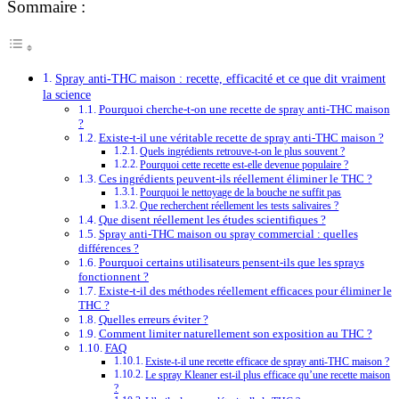
Sommaire :
Spray anti-THC maison : recette, efficacité et ce que dit vraiment
la science
Pourquoi cherche-t-on une recette de spray anti-THC maison
?
Existe-t-il une véritable recette de spray anti-THC maison ?
Quels ingrédients retrouve-t-on le plus souvent ?
Pourquoi cette recette est-elle devenue populaire ?
Ces ingrédients peuvent-ils réellement éliminer le THC ?
Pourquoi le nettoyage de la bouche ne suffit pas
Que recherchent réellement les tests salivaires ?
Que disent réellement les études scientifiques ?
Spray anti-THC maison ou spray commercial : quelles
différences ?
Pourquoi certains utilisateurs pensent-ils que les sprays
fonctionnent ?
Existe-t-il des méthodes réellement efficaces pour éliminer le
THC ?
Quelles erreurs éviter ?
Comment limiter naturellement son exposition au THC ?
FAQ
Existe-t-il une recette efficace de spray anti-THC maison ?
Le spray Kleaner est-il plus efficace qu’une recette maison
?